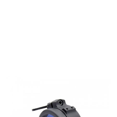
Rusan Q-R
Universal
Klemmadapter
(M52x0.75)
SHORT 48 mm