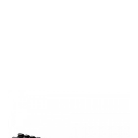
Rusan Quick
Montage für
Blaser,
Picatinny,
150mm