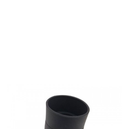
Maximtac
Viewfinder
Gen.2 mit 2,5-
fach
Vergrößerung