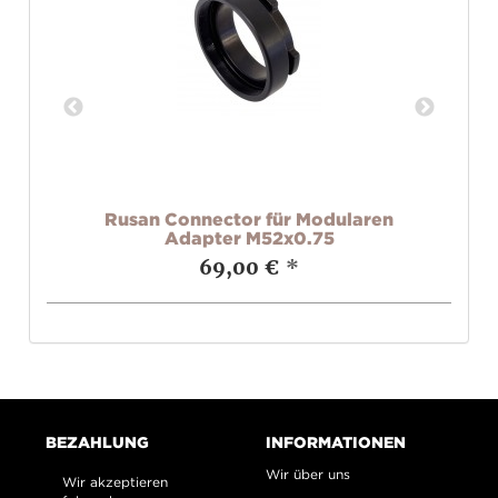
 (3
Rusan Connector für Modularen
Ru
Adapter M52x0.75
69,00 €
*
BEZAHLUNG
INFORMATIONEN
Wir über uns
Wir akzeptieren