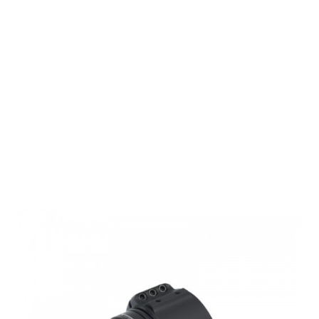
Rusan Modular
Klemmadapter
Fixed (3
Schrauben) 30
mm