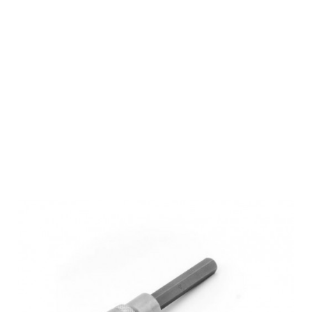
Roedale
Sechskant
SW10 Adapter
bis 14 mm