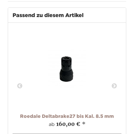
Passend zu diesem Artikel
,
Roedale Deltabrake27 bis Kal. 8.5 mm
7M+
T
160,00 €
*
ab