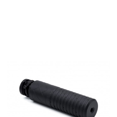
Roedale
Schalldämpfer
Ti48M DL-T