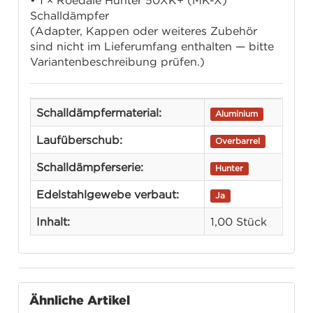
• 1 × Roedale Hunter 50XK+ (MK-X)
Schalldämpfer
(Adapter, Kappen oder weiteres Zubehör
sind nicht im Lieferumfang enthalten — bitte
Variantenbeschreibung prüfen.)
Schalldämpfermaterial:
Aluminium
Laufüberschub:
Overbarrel
Schalldämpferserie:
Hunter
Edelstahlgewebe verbaut:
Ja
Inhalt:
1,00 Stück
Ähnliche Artikel