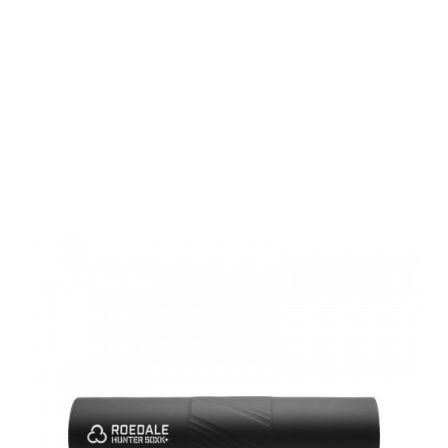
Roedale
Schalldämpfer
Hunter 50XK+
(MK-X)