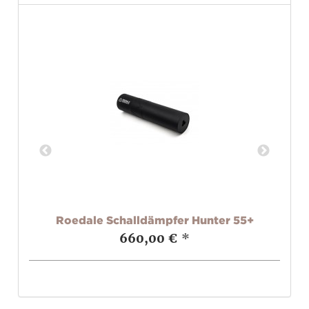
+
Roedale Schalldämpfer Hunter 55+
R
660,00 €
*