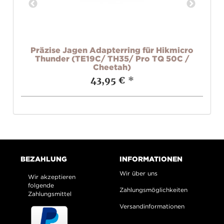
3.0
Präzise Jagen Adapterring für Hikmicro
)
Thunder (TE19C/ TH35/ Pro TQ 50C /
Cheetah)
43,95 €
*
BEZAHLUNG
INFORMATIONEN
Wir über uns
Wir akzeptieren
folgende
Zahlungsmöglichkeiten
Zahlungsmittel
Versandinformationen