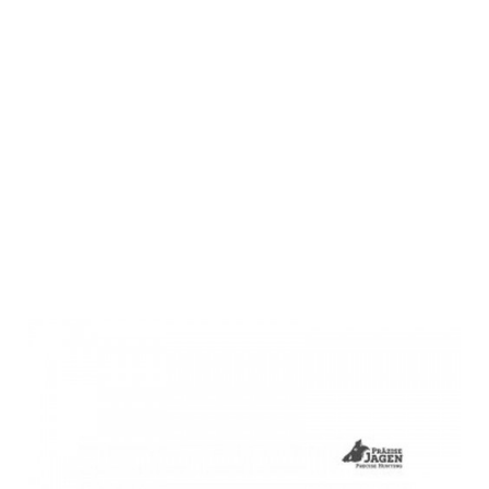
Präzise Jagen
Drehmoment-
Adapter 0,6Nm
(für Duo-
Verbinder)