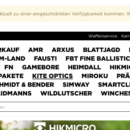
uell zu einer eingeschränkten Verfügbarkeit kommen. Wi
Waffenservice
Karr
RKAUF
AMR
ARXUS
BLATTJAGD
M-LAND
FAUSTI
FBT FINE BALLISTI
FN
GAMEBORE
HEIMDALL
HIKM
PAKETE
KITE OPTICS
MIROKU
PRÄ
HMIDT & BENDER
SIMWAY
SMARTCL
IDMANNS
WILDLUTSCHER
WINCHE