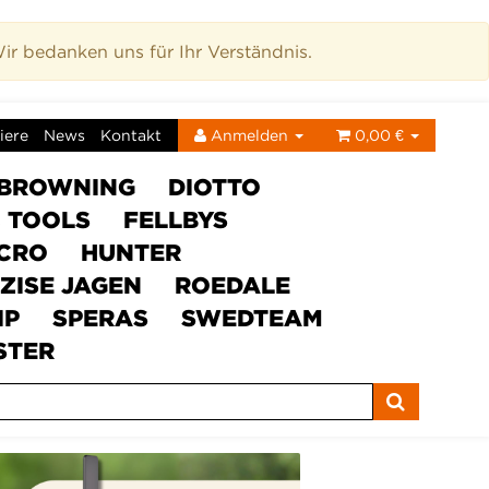
r bedanken uns für Ihr Verständnis.
iere
News
Kontakt
Anmelden
0,00 €
BROWNING
DIOTTO
C TOOLS
FELLBYS
ICRO
HUNTER
ZISE JAGEN
ROEDALE
IP
SPERAS
SWEDTEAM
STER