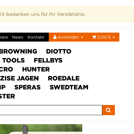
r bedanken uns für Ihr Verständnis.
iere
News
Kontakt
Anmelden
0,00 €
BROWNING
DIOTTO
C TOOLS
FELLBYS
ICRO
HUNTER
ZISE JAGEN
ROEDALE
IP
SPERAS
SWEDTEAM
STER