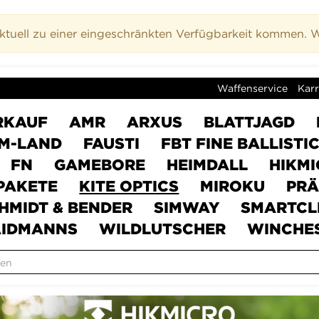
uell zu einer eingeschränkten Verfügbarkeit kommen. Wi
Waffenservice
Karr
RKAUF
AMR
ARXUS
BLATTJAGD
M-LAND
FAUSTI
FBT FINE BALLISTI
FN
GAMEBORE
HEIMDALL
HIKM
PAKETE
KITE OPTICS
MIROKU
PRÄ
HMIDT & BENDER
SIMWAY
SMARTCL
IDMANNS
WILDLUTSCHER
WINCHE