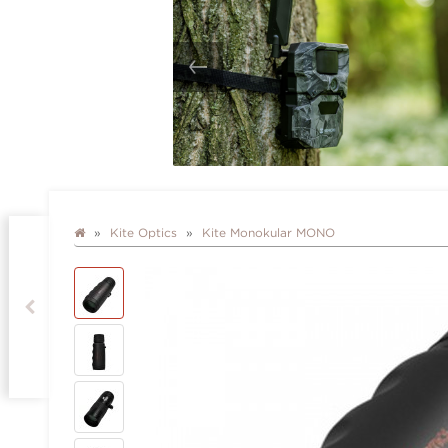
Kite Optics
Kite Monokular MONO