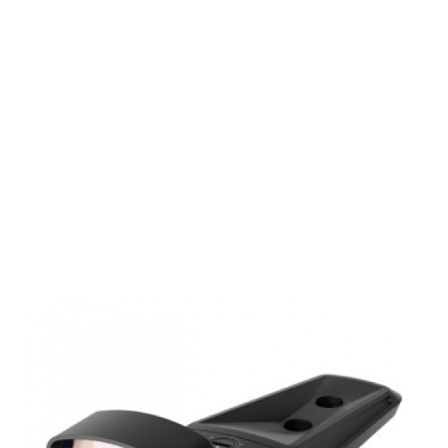
Kite KX1
Rotpunktvisier,
BRG-Montage,
Schwarz, 3
MOA