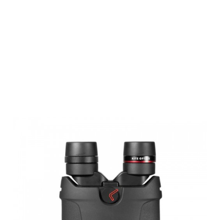
Kite
Bildstabilisator
Binocular APC
16x42