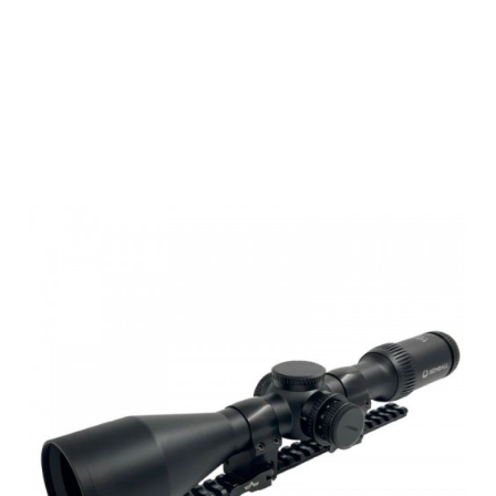
Heimdall
Zielfernrohr
H8Xi 2-16x50