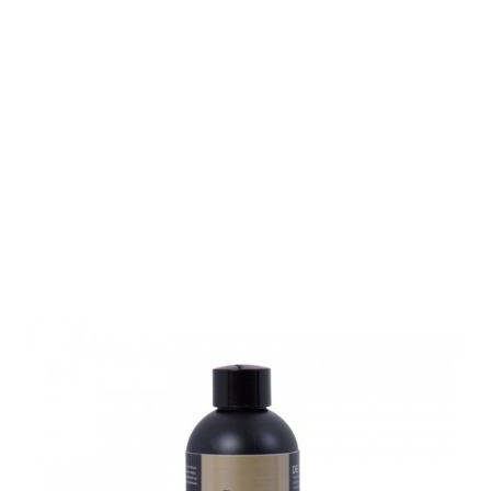
Fluna Tec
Schalldämpfer
Reiniger
Konzentrat 250
ml