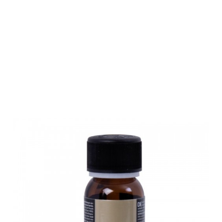
Fluna Tec Gun
Black
Schnellbrünieru
50ml