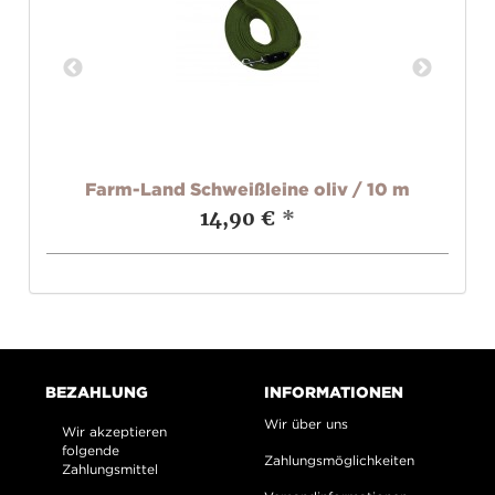
val
Farm-Land Schweißleine oliv / 10 m
Fa
14,90 €
*
BEZAHLUNG
INFORMATIONEN
Wir über uns
Wir akzeptieren
folgende
Zahlungsmöglichkeiten
Zahlungsmittel