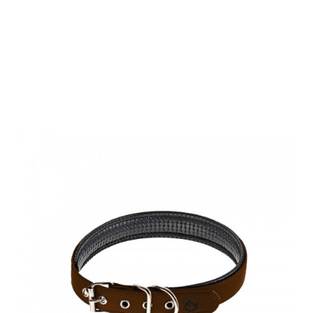
Farm-Land
Hunde Halsung
Comfort braun