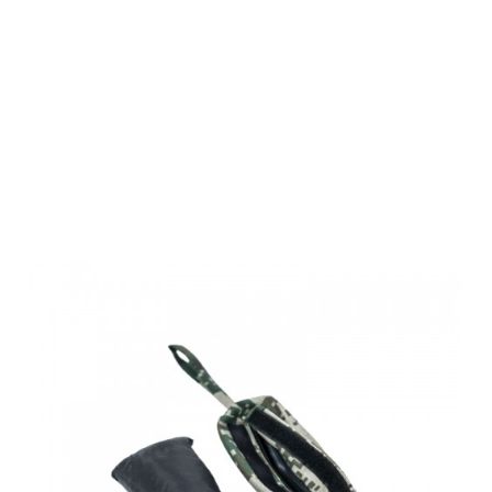
Farm-Land
Hunde Dummy
Pixel mit
Futtertasche