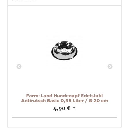
M
Farm-Land Hundenapf Edelstahl
Fa
Antirutsch Basic 0,95 Liter / Ø 20 cm
4,90 €
*