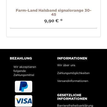
g
Farm-Land Halsband signalorange 30-
Fa
45
9,90 €
*
BEZAHLUNG
INFORMATIONEN
Wir über uns
Wir akzeptieren
folgende
Zahlungsmöglichkeiten
Zahlungsmittel
Versandinformationen
GESETZLICHE
INFORMATIONEN
Barrierefreiheitserklärung