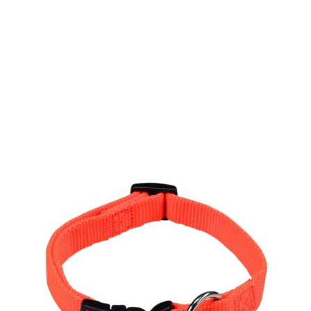
Farm-Land
Halsband
signalorange