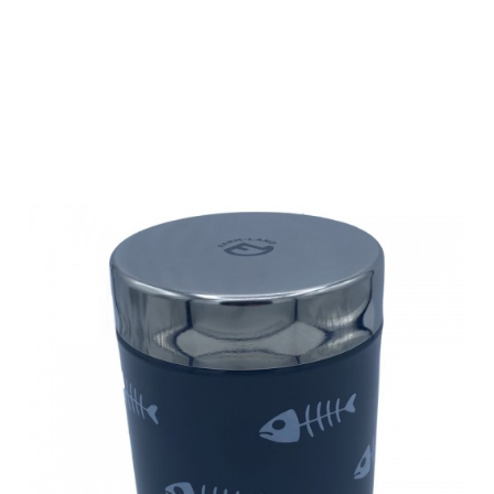
Farm-Land
Futterdose
Edelstahl