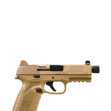
FN 545T BI
NMS GUARD
NDS 1x15 1x18