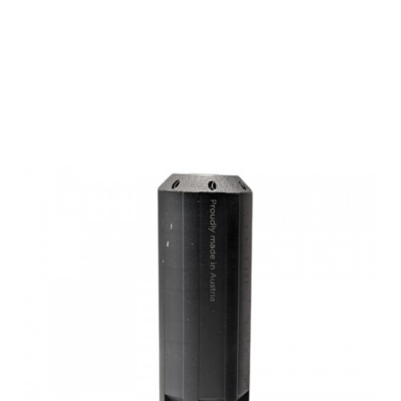
FBT
Schalldämpfer
INCA TAC 31