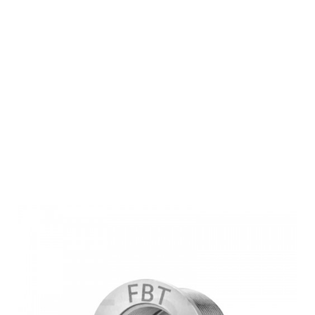
FBT
Gewindeadapter
INCA U20 M22
Stainless (1/2-
20 UNF)