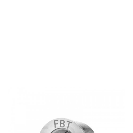
FBT
Gewindeadapter
INCA M16 M22
Stainless
(M16x1)