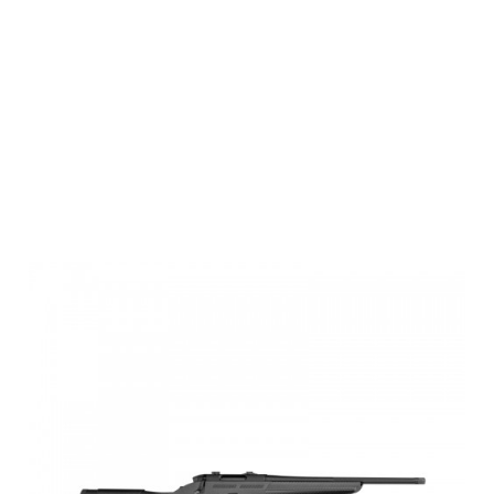
FBT
Carbonschaft
für Steyr CL2 /
SM12 M