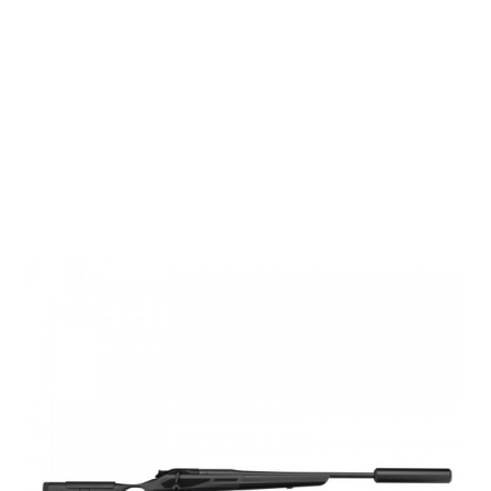
FBT
Carbonschaft
für Blaser R8
Professional