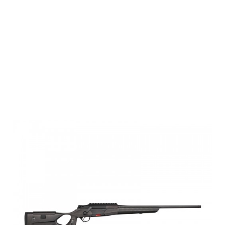
FBT
Carbonschaft
für Beretta
BRX-1