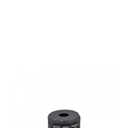
FBT
Abdeckung mit
Gewindeadapter
INCA ONE 25