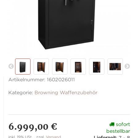
Artikelnummer:
1602026011
Kategorie:
Browning Waffenzubehör
6.999,00 €
sofort
bestellbar
inkl. 19% USt. , zzgl.
Versand
Lieferzeit
:
7 - 8