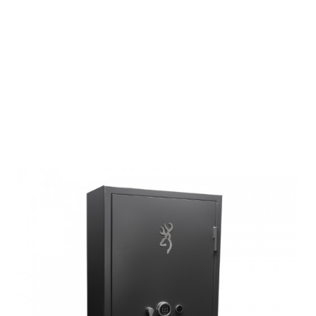
Browning
Waffenschrank,
HERITAGE, 14
GUNS, PW