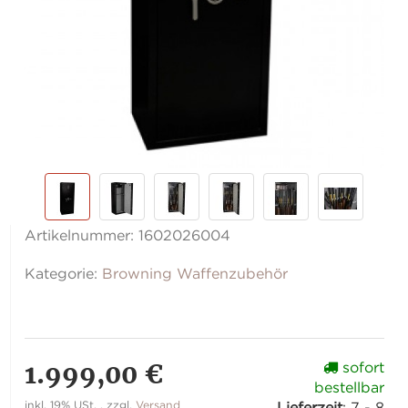
Artikelnummer:
1602026004
Kategorie:
Browning Waffenzubehör
1.999,00 €
sofort
bestellbar
inkl. 19% USt. , zzgl.
Versand
Lieferzeit
:
7 - 8