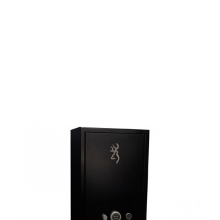
Browning
Waffenschrank,
BASTION, 14
GUNS