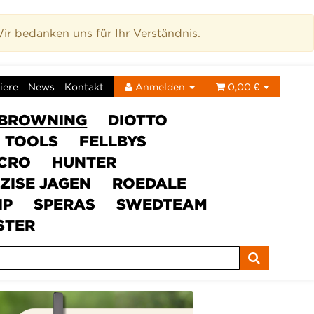
r bedanken uns für Ihr Verständnis.
iere
News
Kontakt
Anmelden
0,00 €
BROWNING
DIOTTO
C TOOLS
FELLBYS
ICRO
HUNTER
ZISE JAGEN
ROEDALE
IP
SPERAS
SWEDTEAM
STER