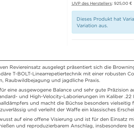
UVP des Herstellers
:
925,00 €
Dieses Produkt hat Vari
Variation aus.
iven Reviereinsatz ausgelegt präsentiert sich die Bro
ndäre T-BOLT-Linearrepetiertechnik mit einer robusten 
en, Raubwildbejagung und jagdliche Praxis.
 für eine ausgewogene Balance und sehr gute Präzision auf
f Standard- und High-Velocity-Laborierungen im Kaliber
alldämpfers und macht die Büchse besonders vielseitig fü
verlässig und verleiht der Waffe ein klassisches Ersche
 auf eine offene Visierung und ist für den Einsatz mit
chießen und reproduzierbarem Anschlag, insbesondere be