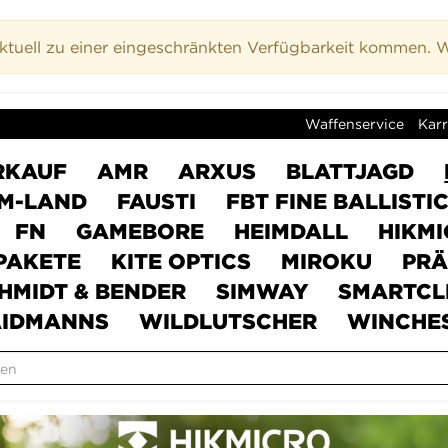
uell zu einer eingeschränkten Verfügbarkeit kommen. Wi
Waffenservice
Karr
RKAUF
AMR
ARXUS
BLATTJAGD
M-LAND
FAUSTI
FBT FINE BALLISTI
FN
GAMEBORE
HEIMDALL
HIKM
PAKETE
KITE OPTICS
MIROKU
PRÄ
HMIDT & BENDER
SIMWAY
SMARTCL
IDMANNS
WILDLUTSCHER
WINCHE