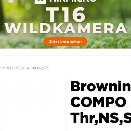
COMPO SPORTER Thr,NS,SM,
Brownin
COMPO
Thr,NS,