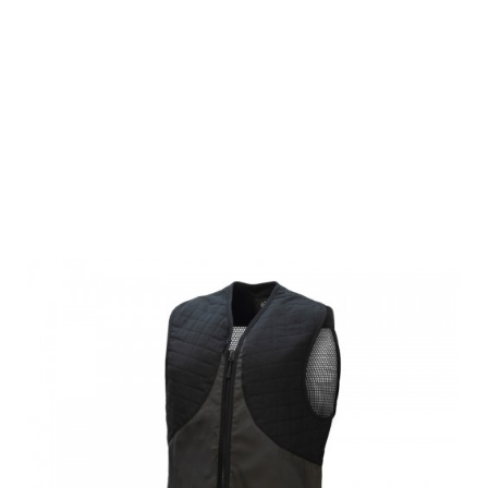
Browning
Schießweste
THE CLASSIC,
grau