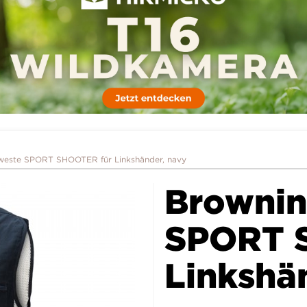
weste SPORT SHOOTER für Linkshänder, navy
Brownin
SPORT 
Linkshä