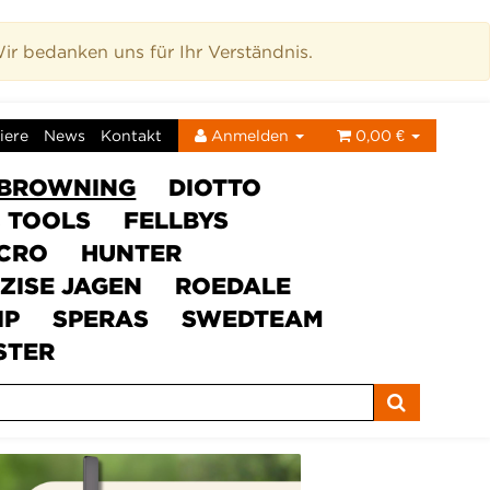
r bedanken uns für Ihr Verständnis.
iere
News
Kontakt
Anmelden
0,00 €
BROWNING
DIOTTO
C TOOLS
FELLBYS
ICRO
HUNTER
ZISE JAGEN
ROEDALE
IP
SPERAS
SWEDTEAM
STER