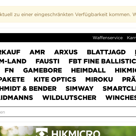
uell zu einer eingeschränkten Verfügbarkeit kommen. Wi
Waffenservice
Karr
RKAUF
AMR
ARXUS
BLATTJAGD
M-LAND
FAUSTI
FBT FINE BALLISTI
FN
GAMEBORE
HEIMDALL
HIKM
PAKETE
KITE OPTICS
MIROKU
PRÄ
HMIDT & BENDER
SIMWAY
SMARTCL
IDMANNS
WILDLUTSCHER
WINCHE