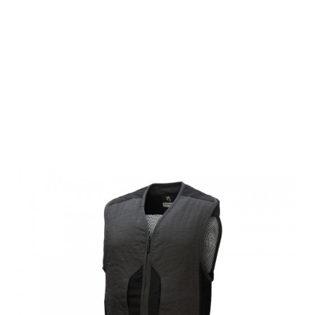
Browning
Schießweste
CLAYMASTER,
aschgrau