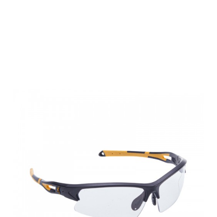
Browning
Schießschutzbril
ON-POINT,