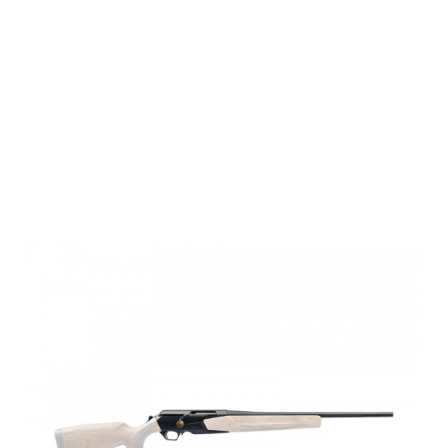
Browning
MARAL 4X
HUNTER Thr
LH,NS, DBM,