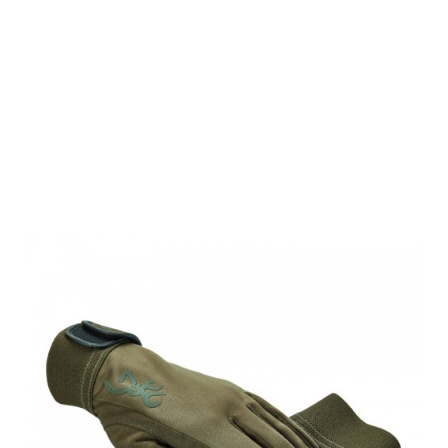
Browning
Leichte
Handschuhe,
grün