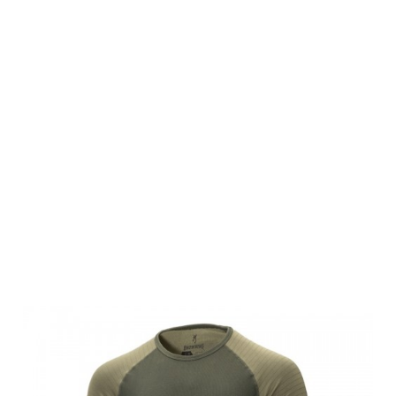
Browning
Herren
Thermoset,
COLDKILL
THERMAL,
grün