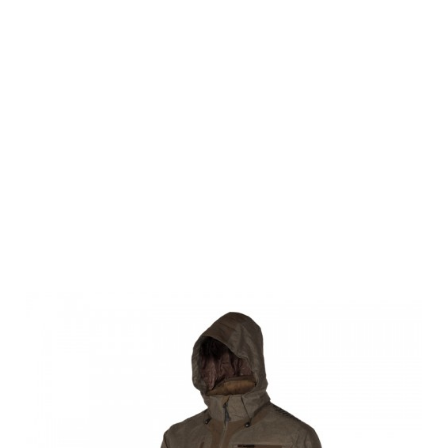
Browning
Herren Parka,
XPO
TOUNDRA,
grün