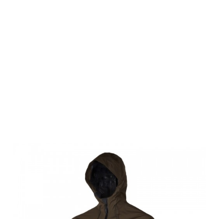
Browning
Herren
Outdoor Jacke,
ULTIMATE
COMPACT, grün