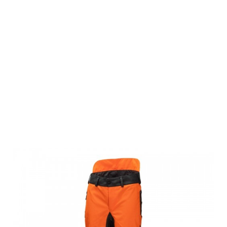
Browning
Herren Hose,
TRACKER PRO,
signalorange
blaze