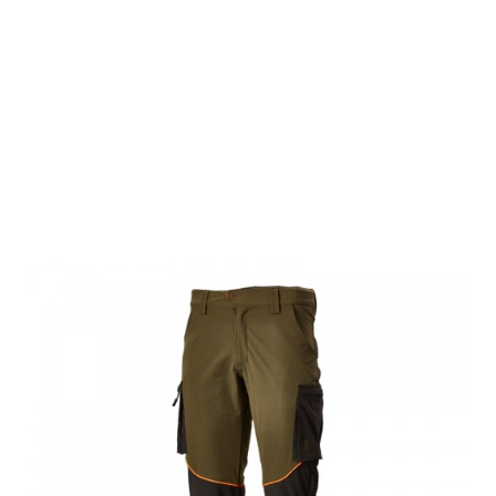
Browning
Herren Hose,
JAVELIN, grün
HV