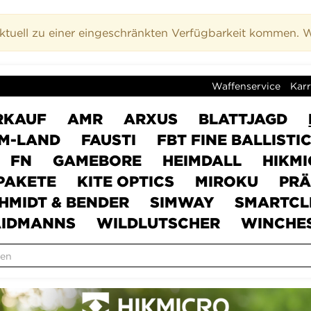
uell zu einer eingeschränkten Verfügbarkeit kommen. Wi
Waffenservice
Karr
RKAUF
AMR
ARXUS
BLATTJAGD
M-LAND
FAUSTI
FBT FINE BALLISTI
FN
GAMEBORE
HEIMDALL
HIKM
PAKETE
KITE OPTICS
MIROKU
PRÄ
HMIDT & BENDER
SIMWAY
SMARTCL
IDMANNS
WILDLUTSCHER
WINCHE