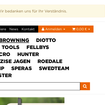
r bedanken uns für Ihr Verständnis.
iere
News
Kontakt
Anmelden
0,00 €
BROWNING
DIOTTO
C TOOLS
FELLBYS
ICRO
HUNTER
ZISE JAGEN
ROEDALE
IP
SPERAS
SWEDTEAM
STER