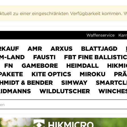
uell zu einer eingeschränkten Verfügbarkeit kommen. Wi
Waffenservice
Karr
RKAUF
AMR
ARXUS
BLATTJAGD
M-LAND
FAUSTI
FBT FINE BALLISTI
FN
GAMEBORE
HEIMDALL
HIKM
PAKETE
KITE OPTICS
MIROKU
PRÄ
HMIDT & BENDER
SIMWAY
SMARTCL
IDMANNS
WILDLUTSCHER
WINCHE