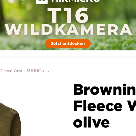
Fleece Weste, SUMMIT, olive
Brownin
Fleece 
olive