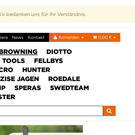
r bedanken uns für Ihr Verständnis.
iere
News
Kontakt
Anmelden
0,00 €
BROWNING
DIOTTO
C TOOLS
FELLBYS
ICRO
HUNTER
ZISE JAGEN
ROEDALE
IP
SPERAS
SWEDTEAM
STER