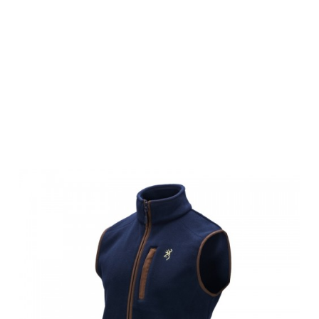
Browning
Herren Fleece
Weste,
SUMMIT, blau