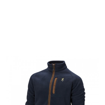
Browning
Herren Fleece
Jacke, SUMMIT,
blau, 3XL