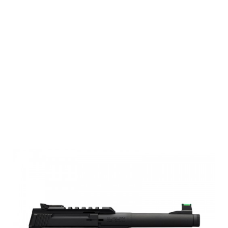
Browning
BUCK MARK
CAMPER UFX
Thr,MS,ADJ
S,22LR