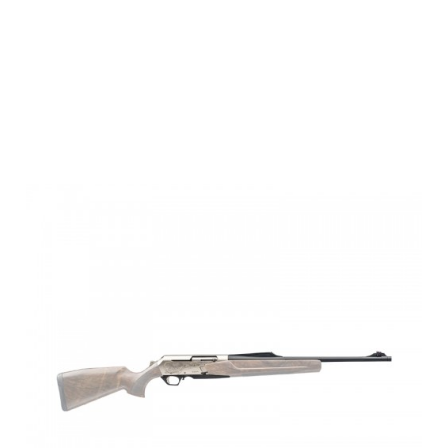
Browning BAR
4X ULTIMATE
Thr,S ,9.3x62