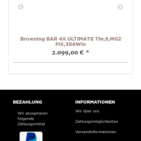
Browning BAR 4X ULTIMATE Thr,S,MG2
B
FIX,308Win
2.099,00 €
*
BEZAHLUNG
INFORMATIONEN
Wir über uns
Wir akzeptieren
folgende
Zahlungsmöglichkeiten
Zahlungsmittel
Versandinformationen