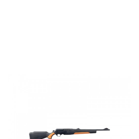
Browning BAR
4X TRACKS
Thr,S,MG2
FIX,308Win